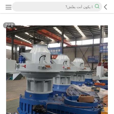
2
/
2