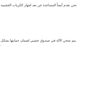
نحن نقدم أيضاً المساعدة عن بعد لجهاز الكريات الخشبية
يتم شحن الآلة في صندوق خشبي لضمان حمايتها بشكل جيد. يتم تأمين الصندوق بشرائط معدنية وتغليف بلاستيكي لتقليل خطر التلف أثناء النقل.
ثم يتم تحميل الصندوق على شاحنة أو مركبة توصيل أخرى ويتم شحنها إلى موقع العميل.