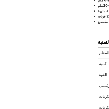
 ملم
لت
صنع
لمعلم
كمية
القوة
رئيسي
كريات
كريات