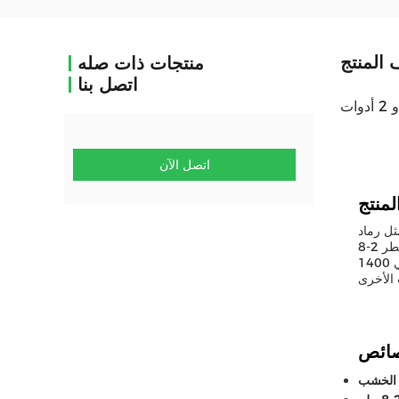
المنتج
منتجات ذات صله
اتصل بنا
اتصل الآن
ثل رماد
الخشب والقش والقشرة الأرزية وقشرة الفول السوداني ، إلخ.آلة طاحونة الكرات قادرة على إنتاج الكرات بقطر 2-8mm، درجة حرارة 80-
100 درجة مئوية، سرعة العمود الرئيسي 1400r / min، وجهد 220V وكمية عجلة 2.إنه مطحنة الخشب المثالي لتقليل حجم مواد الكتلة الحيوية
 الخشب