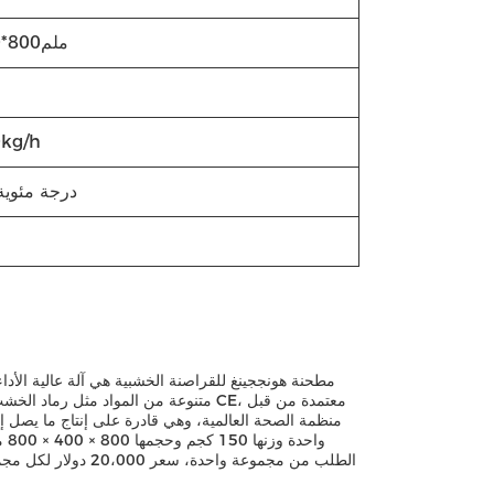
800*400*800ملم
kg/h
80-100 درجة مئوية
مطحنة هونججينغ للقراصنة الخشبية هي آلة عالية الأد
متنوعة من المواد مثل رماد الخشب وال
وا