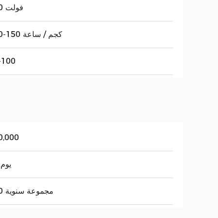
220 فولت
100-150 كجم / ساعة
-100
0,000
20 يوم
100 مجموعة سنوية