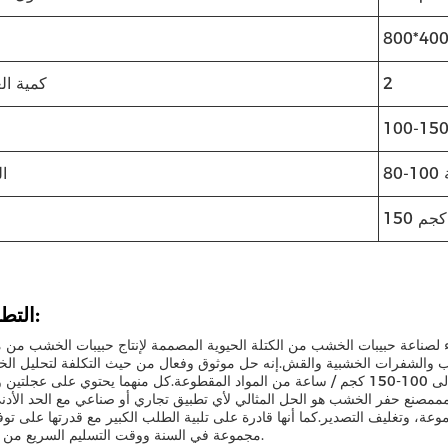
2
كمية ال
100-150
ال
150 كجم
التطبيقات:
اء لصناعة حبيبات الخشب من الكتلة الحيوية المصممة لإنتاج حبيبات الخشب من
شفرات الخشبية والقش.إنه حل موثوق وفعال من حيث التكلفة لتحليل الخشب مع CE، معتمد
منظمة الصحة العالمية، وهي قادرة على إنتاج ما يصل إلى 100-150 كجم / ساعة من المواد المقطوعة.كل منهما يحتوي على 
حدة وزنها 150 كجم وحجمها 800 × 400 × 800 مممصنع حفر الخشب هو الحل المثالي لأي تطبيق تجاري أو صناعي مع الحد ا
مجموعة في السنة ووقت التسليم السريع من 20 يوما.