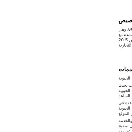
هي آلة للكريات الخشبية من الكتلة الحيوية تحمل اسم العلامة التجارية "هونغجينغ" وأرقام الطراز 560, 760, 860. وهي
نى لكمية الطلب هو مجموعة واحدة.مصنوع من الفولاذ المقاوم للصدأ مع محتوى رطوبة من 8 إلى 15٪، بطول
الكريات من 5-20mm، وزنها 150kg وقطر الكريات من 2-8mm. السعر هو 20،000 ومدة التسليم هي 20 يوم.شروط الدفع هي T / T وقدرة
الحيوية
سب بحيث
الساعة
اعدة في
 الموقع
والخدمة
عن بعد