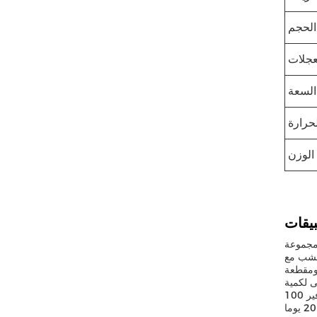
الحجم
عجلات
السعة
حرارة
الوزن
 مجموعة
ة من قبل
عجلتين ومقطعة
لأدنى لكمية
الطلب من مجموعة واحدة، سعر 20،000 دولار لكل مجموعة، وتغليف التصدير.كما أنها قادرة على تلبية الطلب الكبير مع قدرتها على توفير 100