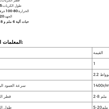
قطر الكريات:
2-8
طول الكريات:
5-20ملم
الحرارة:
80-100 درجة مئوية
الجهد:
220 فو
حبات آلية 6 ملم و 8 ملم
المعلمات التقنية:
القيمة
ا
1
كيلوواط
1400r/
سرعة العمود ال
2-8 ملم
قطر ال
5-20ملم
طول ال