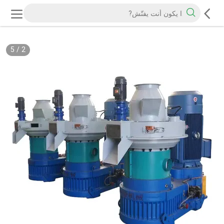
5
/
2