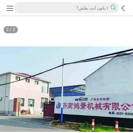
2
/
2